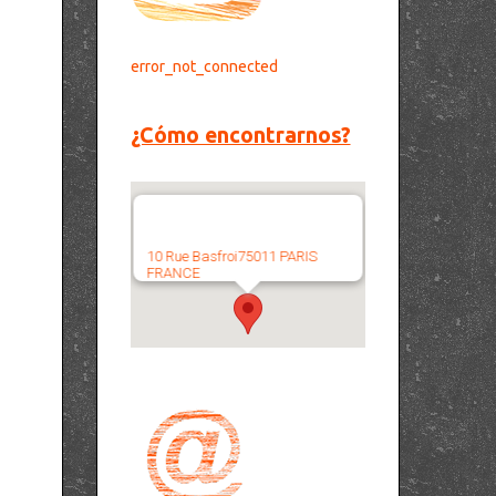
error_not_connected
¿Cómo encontrarnos?
10 Rue Basfroi75011 PARIS
FRANCE