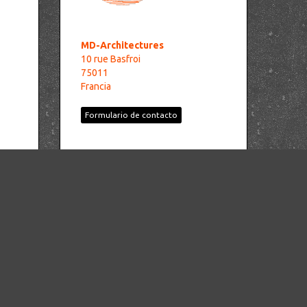
MD-Architectures
10 rue Basfroi
75011
Francia
Formulario de contacto
Pronóstico del tiempo
Paris
°C
21
Cielo claro
Mín: 20 °C | Máx: 21 °C |
Viento: 8 kmh 36°