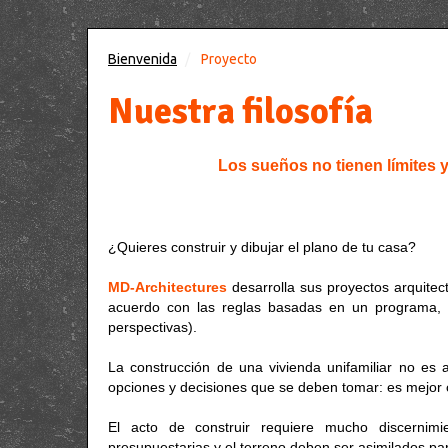
Bienvenida
Proyecto
Nuestra filosofía
Los sueños no tienen límites y 
¿Quieres construir y dibujar el plano de tu casa?
MD-Architectures
desarrolla sus proyectos arquitect
acuerdo con las reglas basadas en un programa, e
perspectivas).
La construcción de una vivienda unifamiliar no es 
opciones y decisiones que se deben tomar: es mejor 
El acto de construir requiere mucho discernimi
presupuestarias y el terreno deben ser asimilados pa