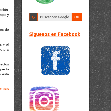
cción.
empo y
OK
nes de
Síguenos en Facebook
s y el
ectura
yectos
specto
n esta
tures