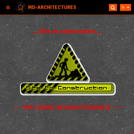
MD-ARCHITECTURES
fr
... Site en construction ...
- - - EN COURS DE MAINTENANCE - - -