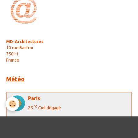
MD-Architectures
10 rue Basfroi
75011
France
Météo
Paris
°C
25
Ciel dégagé
Min: 25 °C | Max: 27 °C | Vent: 11 kmh 26°